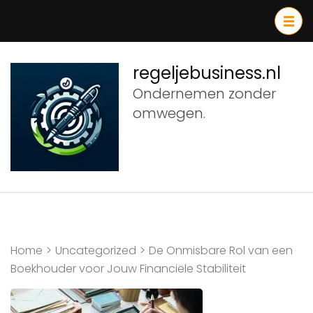
Ga
naar
inhoud
(druk
regeljebusiness.nl
op
Ondernemen zonder
Enter)
omwegen.
Home
>
Uncategorized
>
De Onmisbare Rol van een
Boekhouder voor Jouw Financiële Stabiliteit