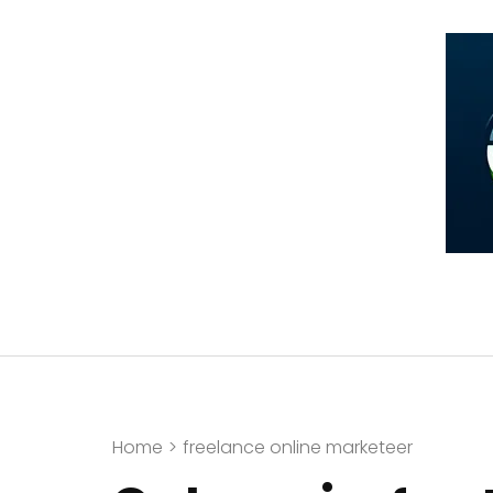
Ga
naar
inhoud
(druk
op
Enter)
Home
>
freelance online marketeer