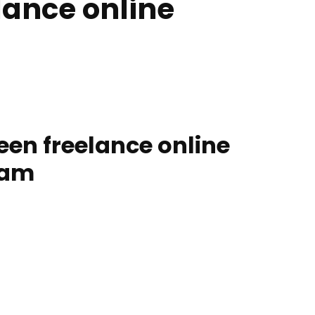
lance online
en freelance online
eam