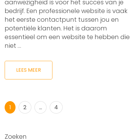
aanwezigheid is voor het succes van je
bedrijf. Een professionele website is vaak
het eerste contactpunt tussen jou en
potentiële klanten. Het is daarom
essentieel om een website te hebben die
niet …
LEES MEER
Berichtnavigatie
Pagina
Pagina
Pagina
1
2
…
4
Zoeken