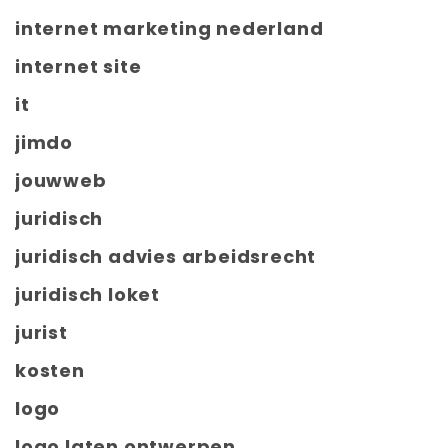
internet marketing nederland
internet site
it
jimdo
jouwweb
juridisch
juridisch advies arbeidsrecht
juridisch loket
jurist
kosten
logo
logo laten ontwerpen