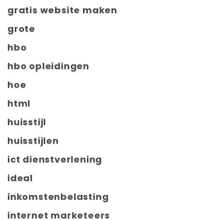
gratis website maken
grote
hbo
hbo opleidingen
hoe
html
huisstijl
huisstijlen
ict dienstverlening
ideal
inkomstenbelasting
internet marketeers