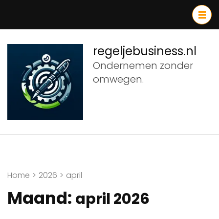
Ga
naar
inhoud
(druk
regeljebusiness.nl
op
Ondernemen zonder
Enter)
omwegen.
Home
>
2026
>
april
Maand:
april 2026