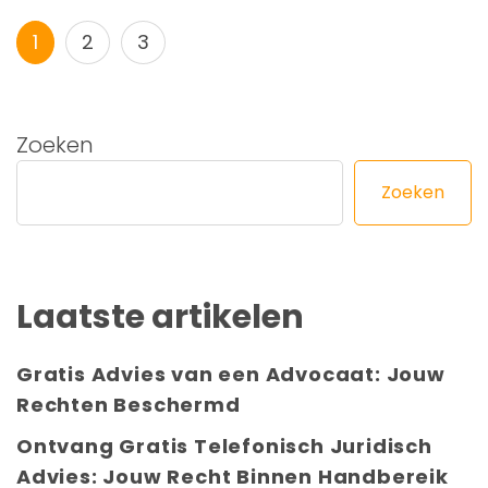
Berichtnavigatie
Pagina
Pagina
Pagina
1
2
3
Zoeken
Zoeken
Laatste artikelen
Gratis Advies van een Advocaat: Jouw
Rechten Beschermd
Ontvang Gratis Telefonisch Juridisch
Advies: Jouw Recht Binnen Handbereik