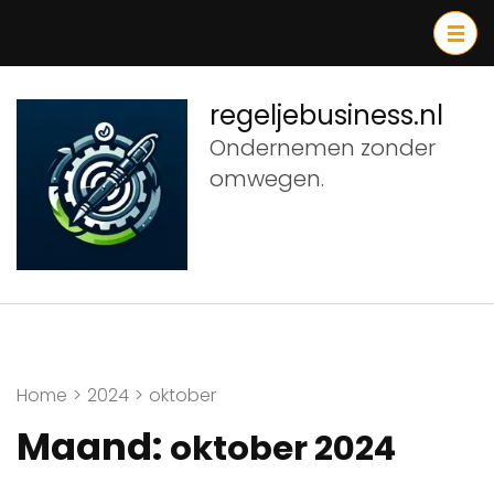
Ga
naar
inhoud
(druk
regeljebusiness.nl
op
Ondernemen zonder
Enter)
omwegen.
Home
>
2024
>
oktober
Maand:
oktober 2024