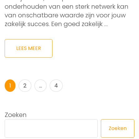
onderhouden van een sterk netwerk kan
van onschatbare waarde zijn voor jouw
zakelijk succes. Een goed zakelijk …
LEES MEER
Berichtnavigatie
Pagina
Pagina
Pagina
1
2
…
4
Zoeken
Zoeken