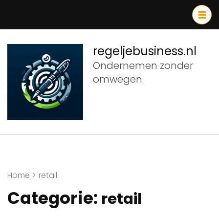
Ga
naar
inhoud
(druk
regeljebusiness.nl
op
Ondernemen zonder
Enter)
omwegen.
Home
>
retail
Categorie:
retail