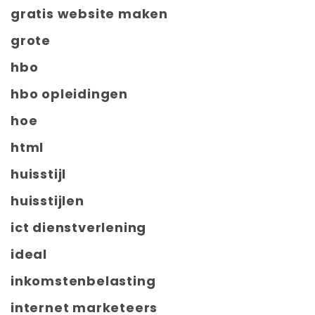
gratis website maken
grote
hbo
hbo opleidingen
hoe
html
huisstijl
huisstijlen
ict dienstverlening
ideal
inkomstenbelasting
internet marketeers