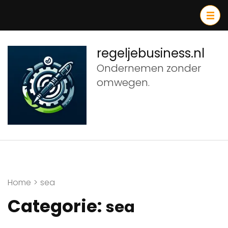
Ga
naar
inhoud
(druk
regeljebusiness.nl
op
Ondernemen zonder
Enter)
omwegen.
Home
>
sea
Categorie:
sea