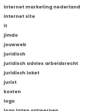
internet marketing nederland
internet site
it
jimdo
jouwweb
juridisch
juridisch advies arbeidsrecht
juridisch loket
jurist
kosten
logo
logo laten ontwerpen