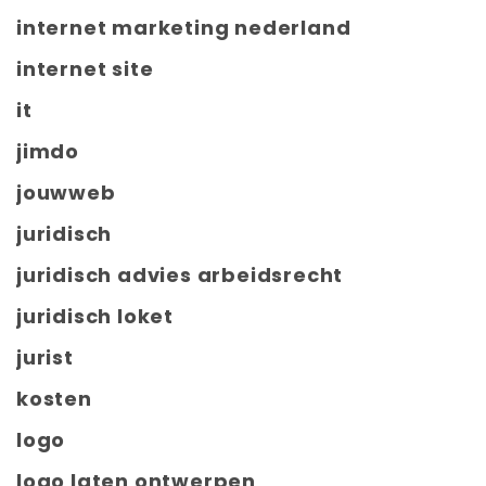
internet marketing nederland
internet site
it
jimdo
jouwweb
juridisch
juridisch advies arbeidsrecht
juridisch loket
jurist
kosten
logo
logo laten ontwerpen