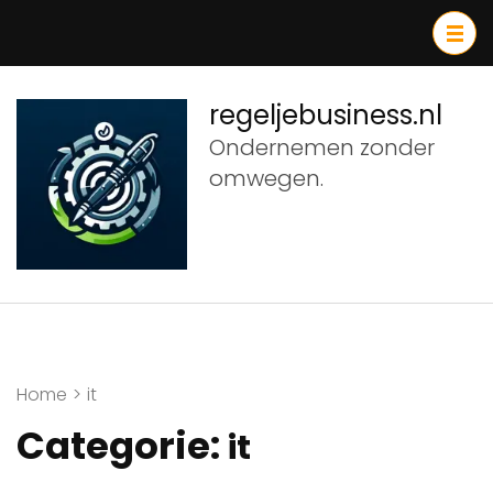
Ga
naar
inhoud
(druk
regeljebusiness.nl
op
Ondernemen zonder
Enter)
omwegen.
Home
>
it
Categorie:
it