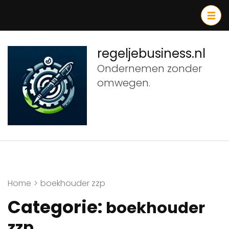
Ga
naar
inhoud
(druk
regeljebusiness.nl
op
Ondernemen zonder
Enter)
omwegen.
Home
>
boekhouder zzp
Categorie:
boekhouder
zzp