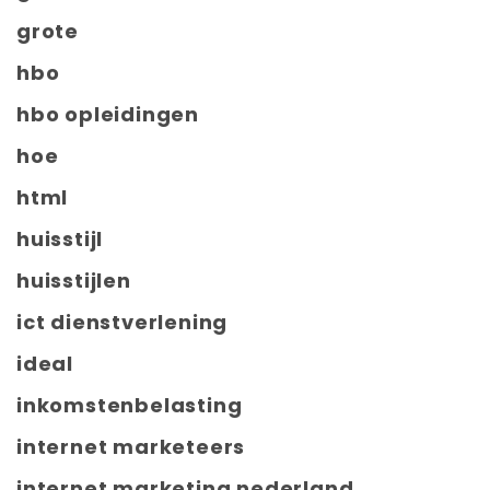
grote
hbo
hbo opleidingen
hoe
html
huisstijl
huisstijlen
ict dienstverlening
ideal
inkomstenbelasting
internet marketeers
internet marketing nederland