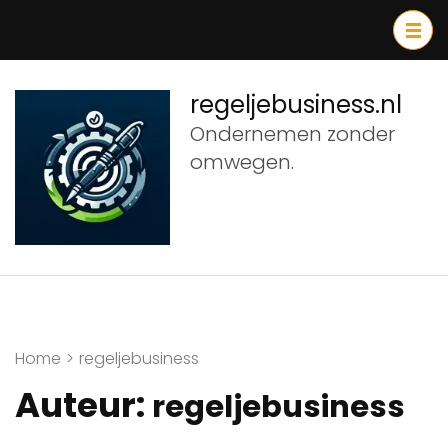
Ga
naar
inhoud
(druk
regeljebusiness.nl
op
Ondernemen zonder
Enter)
omwegen.
Home
>
regeljebusiness
Auteur:
regeljebusiness