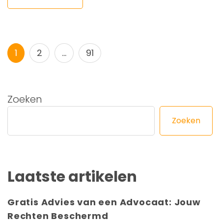
Berichtnavigatie
Pagina
Pagina
Pagina
1
2
…
91
Zoeken
Zoeken
Laatste artikelen
Gratis Advies van een Advocaat: Jouw
Rechten Beschermd