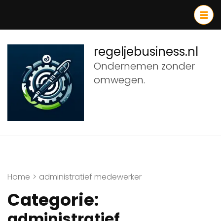
Ga
naar
inhoud
(druk
regeljebusiness.nl
op
Ondernemen zonder
Enter)
omwegen.
Home
>
administratief medewerker
Categorie:
administratief