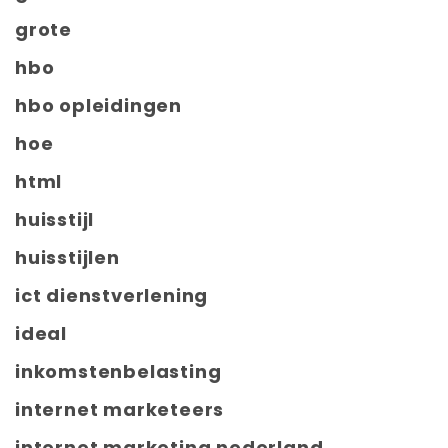
grote
hbo
hbo opleidingen
hoe
html
huisstijl
huisstijlen
ict dienstverlening
ideal
inkomstenbelasting
internet marketeers
internet marketing nederland