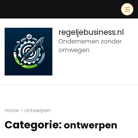
Ga
naar
inhoud
(druk
regeljebusiness.nl
op
Ondernemen zonder
Enter)
omwegen.
Home
>
ontwerpen
Categorie:
ontwerpen