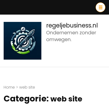
Ga
naar
inhoud
(druk
regeljebusiness.nl
op
Ondernemen zonder
Enter)
omwegen.
Home
>
web site
Categorie:
web site