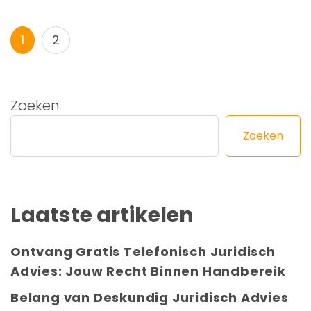
Berichtnavigatie
Pagina
Pagina
1
2
Zoeken
Zoeken
Laatste artikelen
Ontvang Gratis Telefonisch Juridisch
Advies: Jouw Recht Binnen Handbereik
Belang van Deskundig Juridisch Advies