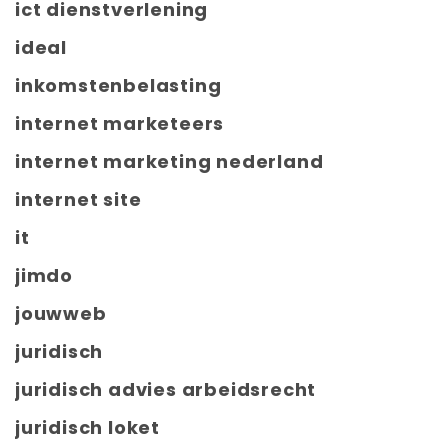
ict dienstverlening
ideal
inkomstenbelasting
internet marketeers
internet marketing nederland
internet site
it
jimdo
jouwweb
juridisch
juridisch advies arbeidsrecht
juridisch loket