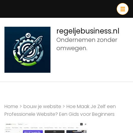
Ga
naar
inhoud
(druk
regeljebusiness.nl
op
Ondernemen zonder
Enter)
omwegen.
Home
>
bouw je website
>
Hoe Maak Je Zelf een
Professionele Website? Een Gids voor Beginners