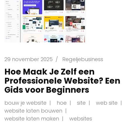
29 november 2025
/
Regeljebusiness
Hoe Maak Je Zelf een
Professionele Website? Een
Gids voor Beginners
bouw je website
hoe
site
web site
website laten bouwen
website laten maken
websites