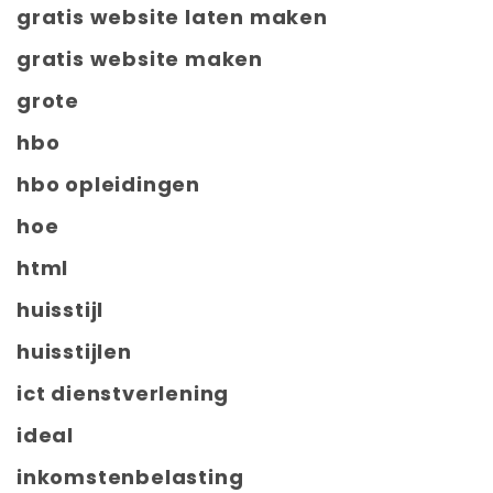
gratis website laten maken
gratis website maken
grote
hbo
hbo opleidingen
hoe
html
huisstijl
huisstijlen
ict dienstverlening
ideal
inkomstenbelasting