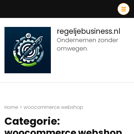
Ga
naar
inhoud
(druk
regeljebusiness.nl
op
Ondernemen zonder
Enter)
omwegen.
Home
>
woocommerce webshop
Categorie:
woocommerce webshop