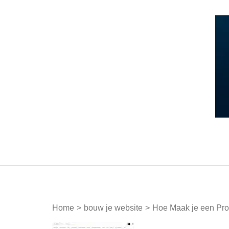
Ga
naar
inhoud
(druk
op
Enter)
Home
>
bouw je website
>
Hoe Maak je een Pro