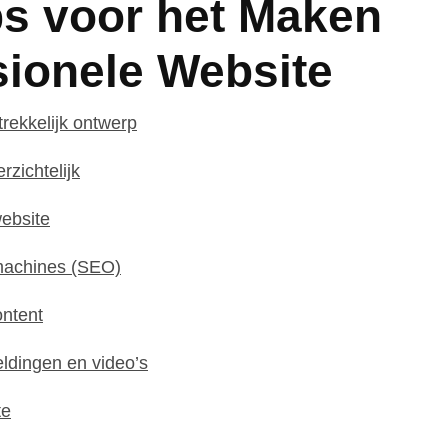
ps voor het Maken
sionele Website
rekkelijk ontwerp
zichtelijk
website
machines (SEO)
ontent
ldingen en video’s
te