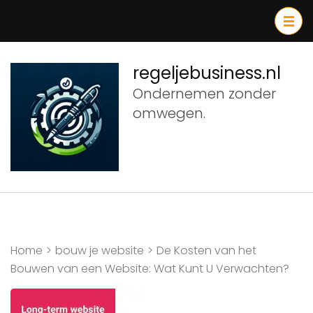
Ga
naar
inhoud
(druk
regeljebusiness.nl
op
Ondernemen zonder
Enter)
omwegen.
Home
>
bouw je website
>
De Kosten van het
Bouwen van een Website: Wat Kunt U Verwachten?