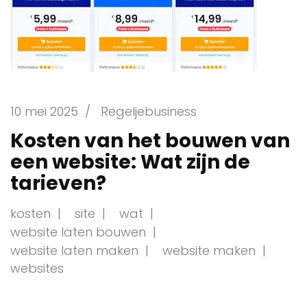
10 mei 2025
/
Regeljebusiness
Kosten van het bouwen van
een website: Wat zijn de
tarieven?
kosten
site
wat
website laten bouwen
website laten maken
website maken
websites