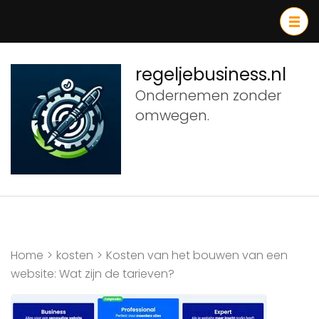
Ga
naar
inhoud
(druk
regeljebusiness.nl
op
Ondernemen zonder
Enter)
omwegen.
Home
>
kosten
>
Kosten van het bouwen van een
website: Wat zijn de tarieven?