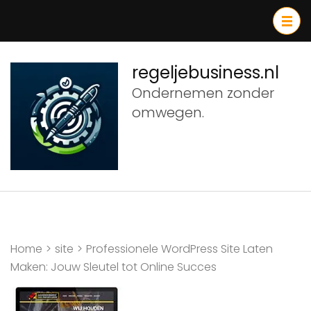
Ga
naar
inhoud
(druk
regeljebusiness.nl
op
Ondernemen zonder
Enter)
omwegen.
Home
>
site
>
Professionele WordPress Site Laten
Maken: Jouw Sleutel tot Online Succes