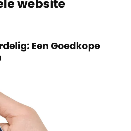
ele website
rdelig: Een Goedkope
n