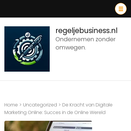
Ga
naar
inhoud
(druk
regeljebusiness.nl
op
Ondernemen zonder
Enter)
omwegen.
Home
>
Uncategorized
>
De Kracht van Digitale
Marketing Online: Succes in de Online Wereld