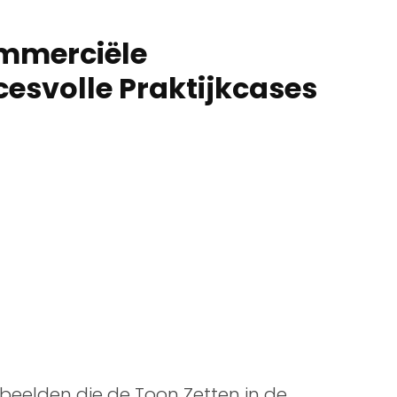
mmerciële
cesvolle Praktijkcases
beelden die de Toon Zetten in de