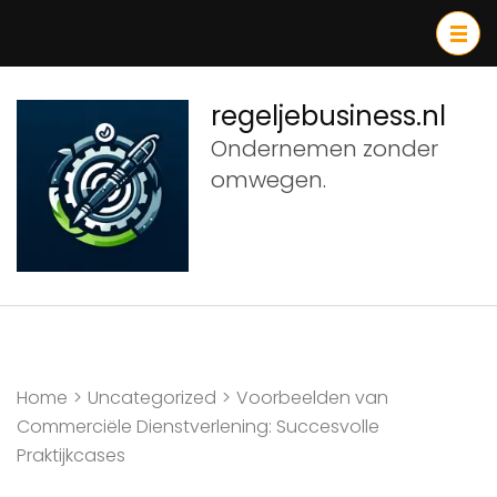
Ga
naar
inhoud
(druk
regeljebusiness.nl
op
Ondernemen zonder
Enter)
omwegen.
Home
>
Uncategorized
>
Voorbeelden van
Commerciële Dienstverlening: Succesvolle
Praktijkcases