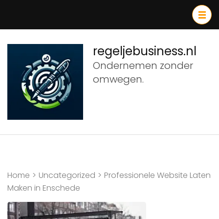
Ga
naar
inhoud
(druk
regeljebusiness.nl
op
Ondernemen zonder
Enter)
omwegen.
Home
>
Uncategorized
>
Professionele Website Laten
Maken in Enschede