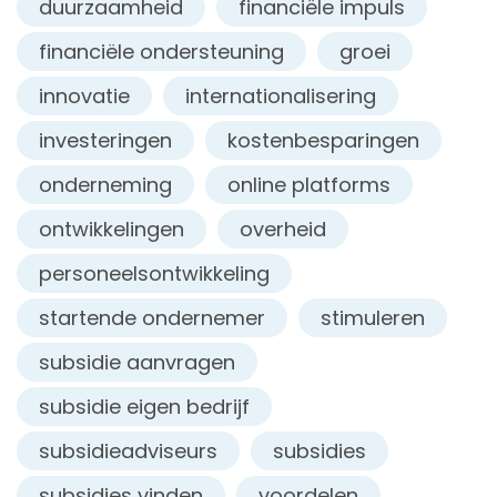
duurzaamheid
financiële impuls
financiële ondersteuning
groei
innovatie
internationalisering
investeringen
kostenbesparingen
onderneming
online platforms
ontwikkelingen
overheid
personeelsontwikkeling
startende ondernemer
stimuleren
subsidie aanvragen
subsidie eigen bedrijf
subsidieadviseurs
subsidies
subsidies vinden
voordelen