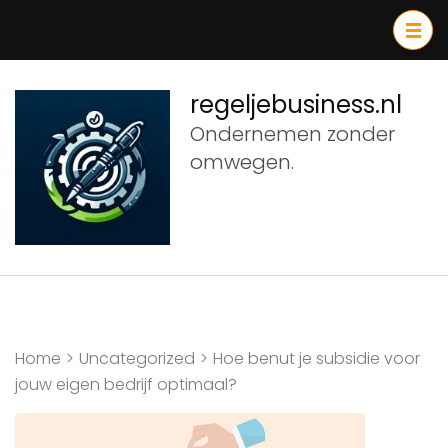
Ga
naar
inhoud
(druk
regeljebusiness.nl
op
Ondernemen zonder
Enter)
omwegen.
Home
>
Uncategorized
>
Hoe benut je subsidie voor
jouw eigen bedrijf optimaal?