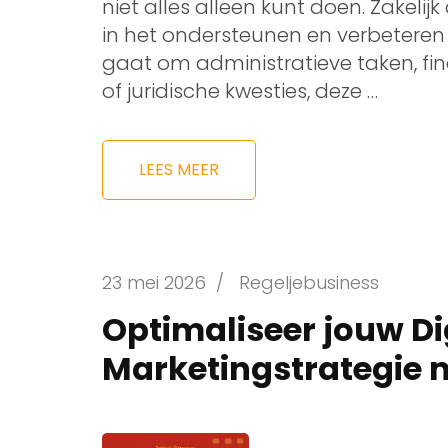
niet alles alleen kunt doen. Zakelijk
in het ondersteunen en verbeteren v
gaat om administratieve taken, fi
of juridische kwesties, deze …
LEES MEER
23 mei 2026
/
Regeljebusiness
Optimaliseer jouw Di
Marketingstrategie 