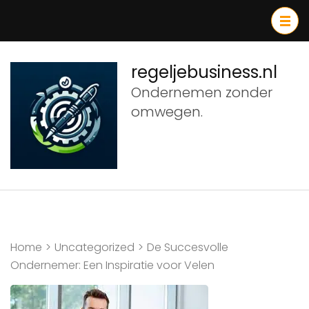
Ga
naar
inhoud
(druk
regeljebusiness.nl
op
Ondernemen zonder
Enter)
omwegen.
Home
>
Uncategorized
>
De Succesvolle
Ondernemer: Een Inspiratie voor Velen