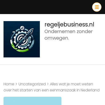
Ga
naar
inhoud
(druk
regeljebusiness.nl
op
Ondernemen zonder
Enter)
omwegen.
Home
>
Uncategorized
>
Alles wat je moet weten
over het starten van een eenmanszaak in Nederland