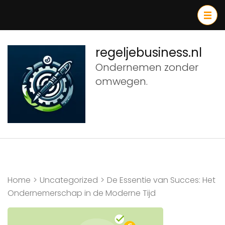
Ga
naar
inhoud
(druk
regeljebusiness.nl
op
Ondernemen zonder
Enter)
omwegen.
Home
>
Uncategorized
>
De Essentie van Succes: Het
Ondernemerschap in de Moderne Tijd