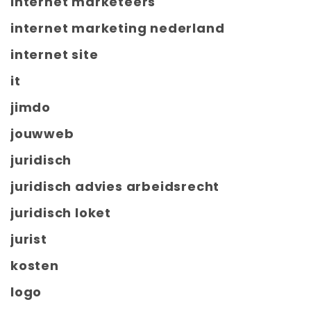
internet marketeers
internet marketing nederland
internet site
it
jimdo
jouwweb
juridisch
juridisch advies arbeidsrecht
juridisch loket
jurist
kosten
logo