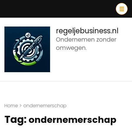
Ga
naar
inhoud
(druk
regeljebusiness.nl
op
Ondernemen zonder
Enter)
omwegen.
Home
>
ondernemerschap
Tag:
ondernemerschap