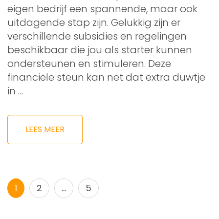
eigen bedrijf een spannende, maar ook
uitdagende stap zijn. Gelukkig zijn er
verschillende subsidies en regelingen
beschikbaar die jou als starter kunnen
ondersteunen en stimuleren. Deze
financiële steun kan net dat extra duwtje
in …
LEES MEER
Berichtnavigatie
Pagina
Pagina
Pagina
1
2
…
5