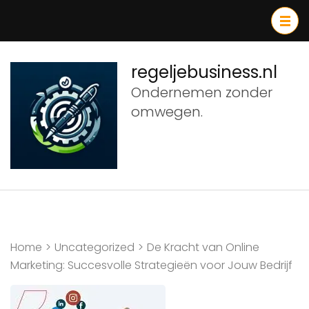
Ga
naar
inhoud
(druk
regeljebusiness.nl
op
Ondernemen zonder
Enter)
omwegen.
Home
>
Uncategorized
>
De Kracht van Online
Marketing: Succesvolle Strategieën voor Jouw Bedrijf