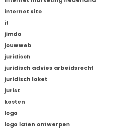
internet marketing nederland
internet site
it
jimdo
jouwweb
juridisch
juridisch advies arbeidsrecht
juridisch loket
jurist
kosten
logo
logo laten ontwerpen