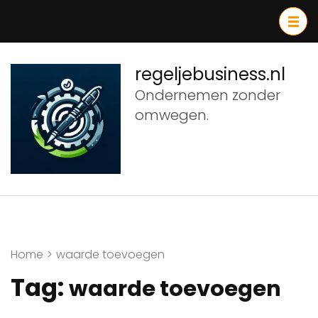
Ga
naar
inhoud
(druk
regeljebusiness.nl
op
Ondernemen zonder
Enter)
omwegen.
Home
>
waarde toevoegen
Tag:
waarde toevoegen