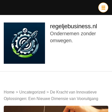
Ga
naar
inhoud
(druk
regeljebusiness.nl
op
Ondernemen zonder
Enter)
omwegen.
Home
>
Uncategorized
>
De Kracht van Innovatieve
Oplossingen: Een Nieuwe Dimensie van Vooruitgang