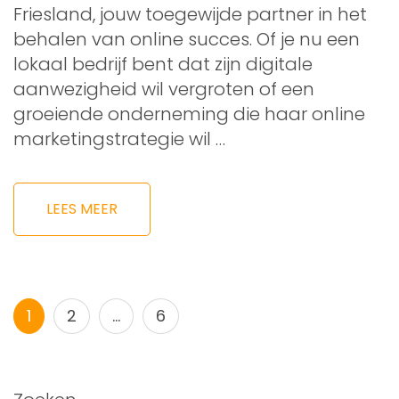
Friesland, jouw toegewijde partner in het
behalen van online succes. Of je nu een
lokaal bedrijf bent dat zijn digitale
aanwezigheid wil vergroten of een
groeiende onderneming die haar online
marketingstrategie wil …
LEES MEER
Berichtnavigatie
Pagina
Pagina
Pagina
1
2
…
6