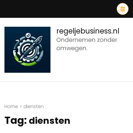
Ga
naar
inhoud
(druk
regeljebusiness.nl
op
Ondernemen zonder
Enter)
omwegen.
Home
>
diensten
Tag:
diensten