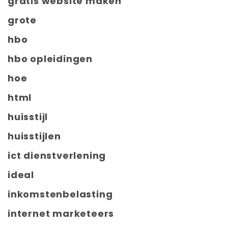
gratis website maken
grote
hbo
hbo opleidingen
hoe
html
huisstijl
huisstijlen
ict dienstverlening
ideal
inkomstenbelasting
internet marketeers