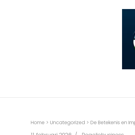
Ga
naar
inhoud
(druk
op
Enter)
Home
>
Uncategorized
>
De Betekenis en Im
11 februari 2026
/
Regeljebusiness