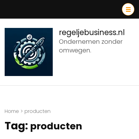
Ga
naar
inhoud
(druk
regeljebusiness.nl
op
Ondernemen zonder
Enter)
omwegen.
Home
>
producten
Tag:
producten