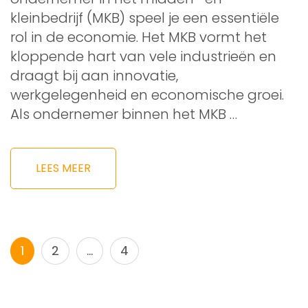
kleinbedrijf (MKB) speel je een essentiële
rol in de economie. Het MKB vormt het
kloppende hart van vele industrieën en
draagt bij aan innovatie,
werkgelegenheid en economische groei.
Als ondernemer binnen het MKB …
LEES MEER
Berichtnavigatie
Pagina
Pagina
Pagina
1
2
…
4