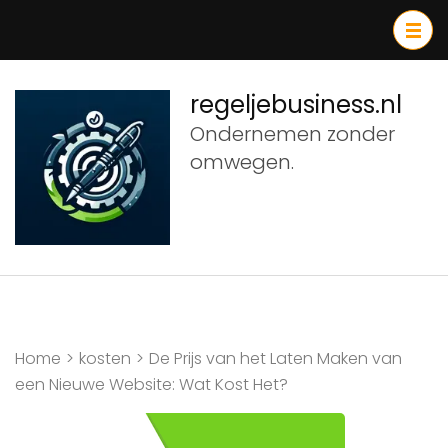
Ga
naar
inhoud
(druk
regeljebusiness.nl
op
Ondernemen zonder
Enter)
omwegen.
Home
>
kosten
>
De Prijs van het Laten Maken van
een Nieuwe Website: Wat Kost Het?