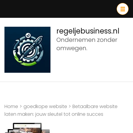
Ga
naar
inhoud
(druk
regeljebusiness.nl
op
Ondernemen zonder
Enter)
omwegen.
Home
>
goedkope website
>
Betaalbare website
laten maken: jouw sleutel tot online succes