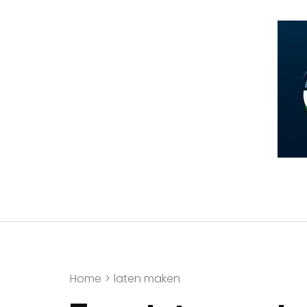
Ga
naar
inhoud
(druk
op
Enter)
Home
>
laten maken