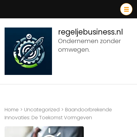
Ga
naar
inhoud
(druk
regeljebusiness.nl
op
Ondernemen zonder
Enter)
omwegen.
Home
>
Uncategorized
>
Baandoorbrekende
Innovaties: De Toekomst Vormgeven