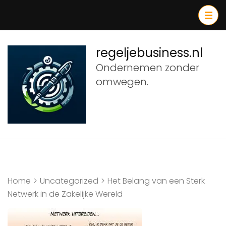
Ga
naar
inhoud
(druk
regeljebusiness.nl
op
Ondernemen zonder
Enter)
omwegen.
Home
>
Uncategorized
>
Het Belang van een Sterk
Netwerk in de Zakelijke Wereld