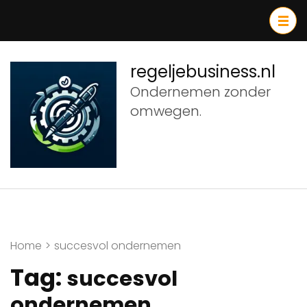
Ga
naar
inhoud
(druk
regeljebusiness.nl
op
Ondernemen zonder
Enter)
omwegen.
Home
>
succesvol ondernemen
Tag:
succesvol
ondernemen