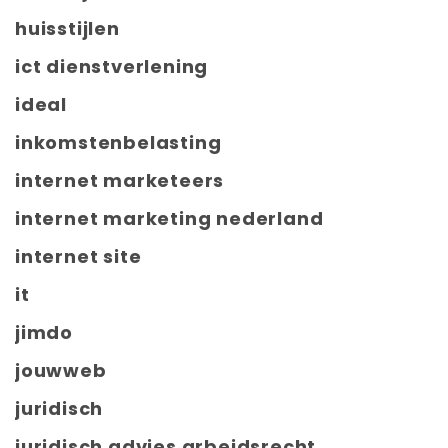
huisstijlen
ict dienstverlening
ideal
inkomstenbelasting
internet marketeers
internet marketing nederland
internet site
it
jimdo
jouwweb
juridisch
juridisch advies arbeidsrecht