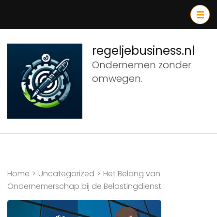
Ga
naar
inhoud
(druk
regeljebusiness.nl
op
Ondernemen zonder
Enter)
omwegen.
Home
>
Uncategorized
>
Het Belang van
Ondernemerschap bij de Belastingdienst