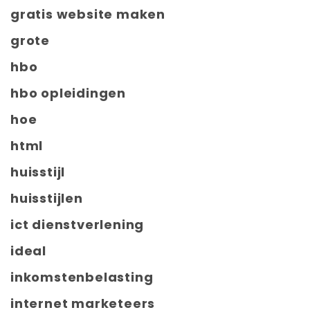
gratis website maken
grote
hbo
hbo opleidingen
hoe
html
huisstijl
huisstijlen
ict dienstverlening
ideal
inkomstenbelasting
internet marketeers