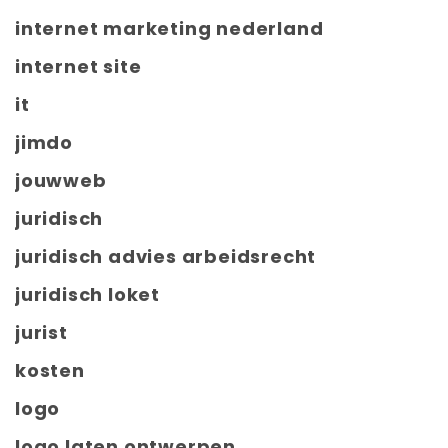
internet marketing nederland
internet site
it
jimdo
jouwweb
juridisch
juridisch advies arbeidsrecht
juridisch loket
jurist
kosten
logo
logo laten ontwerpen