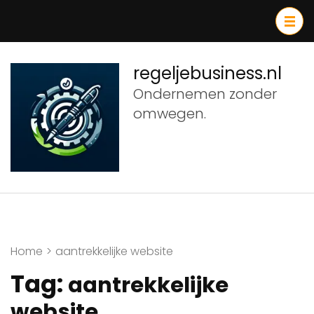
Ga
naar
inhoud
(druk
regeljebusiness.nl
op
Ondernemen zonder
Enter)
omwegen.
Home
>
aantrekkelijke website
Tag:
aantrekkelijke
website