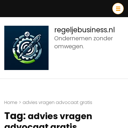
Ga
naar
inhoud
(druk
regeljebusiness.nl
op
Ondernemen zonder
Enter)
omwegen.
Home
>
advies vragen advocaat gratis
Tag:
advies vragen
advocaat gratis