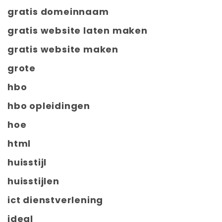
gratis domeinnaam
gratis website laten maken
gratis website maken
grote
hbo
hbo opleidingen
hoe
html
huisstijl
huisstijlen
ict dienstverlening
ideal