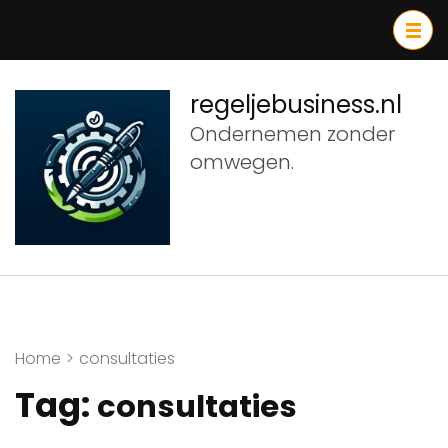
Ga
naar
inhoud
(druk
regeljebusiness.nl
op
Ondernemen zonder
Enter)
omwegen.
Home
>
consultaties
Tag:
consultaties