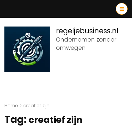
Ga
naar
inhoud
(druk
regeljebusiness.nl
op
Ondernemen zonder
Enter)
omwegen.
Home
>
creatief zijn
Tag:
creatief zijn