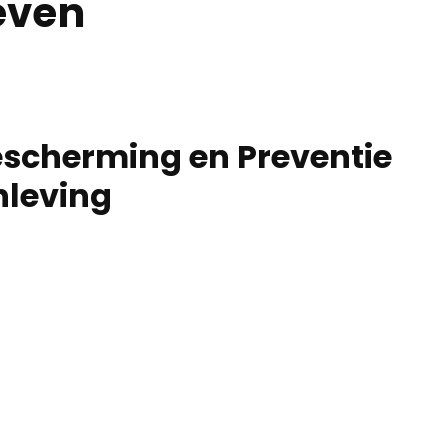
even
escherming en Preventie
nleving