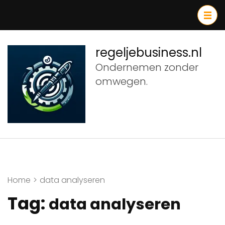
Ga
naar
inhoud
(druk
regeljebusiness.nl
op
Ondernemen zonder
Enter)
omwegen.
Home
>
data analyseren
Tag:
data analyseren