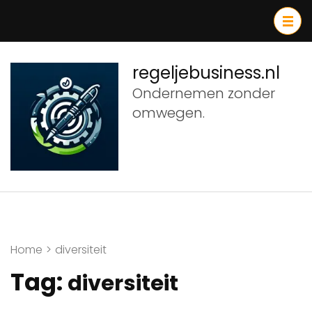
Ga
naar
inhoud
(druk
regeljebusiness.nl
op
Ondernemen zonder
Enter)
omwegen.
Home
>
diversiteit
Tag:
diversiteit