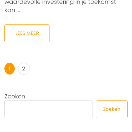
waardevolle investering in je toekomst
kan …
LEES MEER
Berichtnavigatie
Pagina
Pagina
1
2
Zoeken
Zoeken